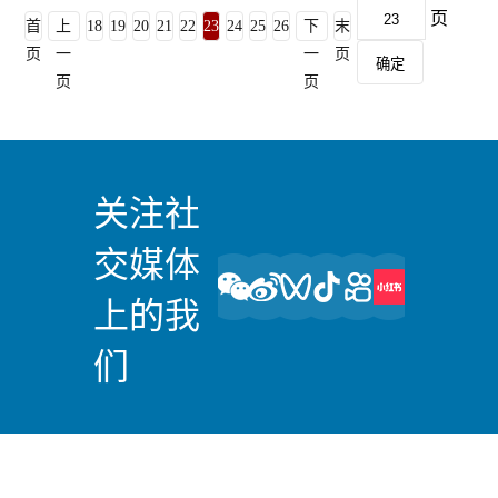
页
首
上
18
19
20
21
22
23
24
25
26
下
末
页
一
一
页
确定
页
页
关注社
交媒体
上的我
们