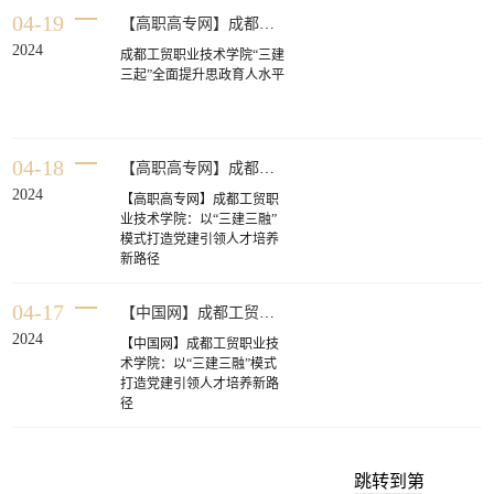
“工学一体化”课程，编制“工
04-19
学一体化”课程标准。学校2
【高职高专网】成都工贸职业技术学院“三建三起”全面提升思政育人水平
名党员教师入选人力资源和
2024
成都工贸职业技术学院“三建
社会保障部“工学一体化”骨
三起”全面提升思政育人水平
干教师库，建成省级精品在
线开放课程2门、省级职业教
育创新创业示范课程2门，编
写“十四五”职业教育国家级
和省级规划教材6部。近年
04-18
【高职高专网】成都工贸职业技术学院：以“三建三融”模式打造党建引领人才培养新路径
来，近300名学生获得“全国
2024
技术能手”“全国五一劳动奖
【高职高专网】成都工贸职
章”“四川省技术能手”等荣誉
业技术学院：以“三建三融”
称号。（2）注重党员思想引
模式打造党建引领人才培养
领。聚焦思政工作提质增
新路径
效，推进特色马克思主义学
院建设，发挥党员对师生群
04-17
【中国网】成都工贸职业技术学院：以“三建三融”模式打造党建引领人才培养新路径
众的思想引领作用，开
2024
【中国网】成都工贸职业技
术学院：以“三建三融”模式
打造党建引领人才培养新路
径
跳转到第