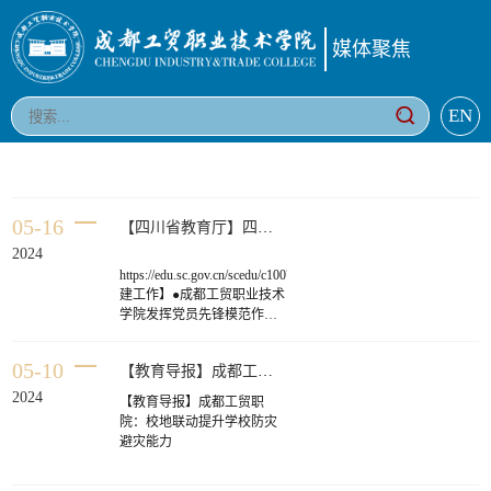
媒体聚焦
EN
05-16
【四川省教育厅】四川教育动态第12期
2024
https://edu.sc.gov.cn/scedu/c100768/2024/5/15/55b865bc20ab40ff9
建工作】●成都工贸职业技术
学院发挥党员先锋模范作用
深化“党建+”工作模式。
（1）注重党员示范引领。聚
05-10
【教育导报】成都工贸职院：校地联动提升学校防灾避灾能力
焦人才培养质量提升，发挥
党员教师在人才培养工作中
2024
【教育导报】成都工贸职
的示范引领作用，给党员骨
院：校地联动提升学校防灾
干压担子，对标“一体化”教
避灾能力
学改革要求，在党员带领
下，绘制课程导航图，新增