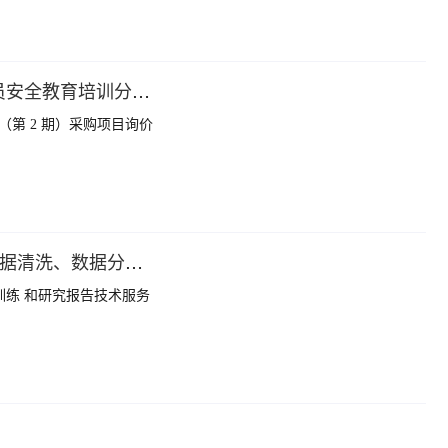
成都市技师学院（成都工贸职业技术学院）铁道工程学院 2026 年蜀道集团劳务协作单位人员安全教育培训分基地建设（第 2 期）采购项目询价结果公告
第 2 期）采购项目询价
教育部高等学校科学研究发展中心课题研究中“中亚数字金融 共享服务平台”的数据采集、数据清洗、数据分析、模型训练 和研究报告技术服务委托采购项目询价结果公告
训练 和研究报告技术服务